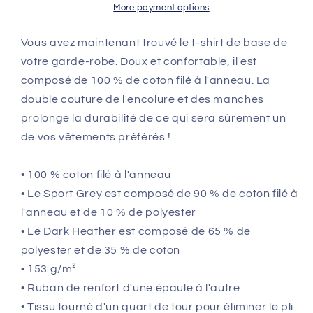
Courtes:
Courtes:
More payment options
La
La
musique
musique
Vous avez maintenant trouvé le t-shirt de base de
est
est
votre garde-robe. Doux et confortable, il est
la
la
composé de 100 % de coton filé à l'anneau. La
reponse
reponse
double couture de l'encolure et des manches
prolonge la durabilité de ce qui sera sûrement un
de vos vêtements préférés !
• 100 % coton filé à l'anneau
• Le Sport Grey est composé de 90 % de coton filé à
l'anneau et de 10 % de polyester
• Le Dark Heather est composé de 65 % de
polyester et de 35 % de coton
• 153 g/m²
• Ruban de renfort d'une épaule à l'autre
• Tissu tourné d'un quart de tour pour éliminer le pli