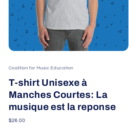
Open
media
1
in
Coalition for Music Education
modal
T-shirt Unisexe à
Manches Courtes: La
musique est la reponse
Regular
$26.00
price